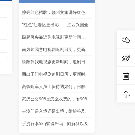
擦亮红色招牌，赣州文旅讲好红色故事
“红色”让老区更出彩——江西兴国全力打造红色文化传承发展创新示范区
踮起脚尖靠近你电视剧更新时间，追剧日历及剧情简介
南风知我意电视剧追剧日历，更新时间一览表
骄阳伴我电视剧更新时间，追剧日历一览表
西出玉门电视剧追剧日历，更新时间一览
高铁随车人员工资待遇如何，附解答以及其他岗位的岗位详情
武汉公交908是怎么收费的，附908简介以及问题解答
去澳门是入境还是出境，附解答及通行证相关问题解答
手提行李5kg管得严吗，附解答以及其他问题