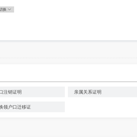
切换
口注销证明
亲属关系证明
换领户口迁移证