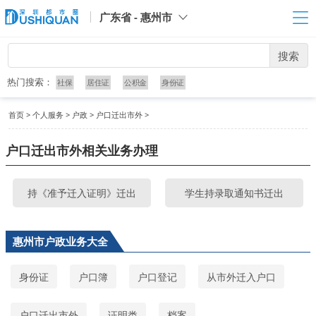
广东省 - 惠州市
搜索
热门搜索：
社保
居住证
公积金
身份证
首页
>
个人服务
>
户政
>
户口迁出市外
>
户口迁出市外相关业务办理
持《准予迁入证明》迁出
学生持录取通知书迁出
惠州市户政业务大全
身份证
户口簿
户口登记
从市外迁入户口
户口迁出市外
证明类
档案