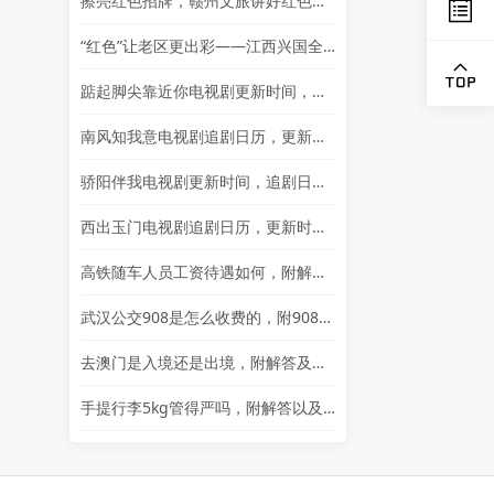
擦亮红色招牌，赣州文旅讲好红色故事
“红色”让老区更出彩——江西兴国全力打造红色文化传承发展创新示范区
踮起脚尖靠近你电视剧更新时间，追剧日历及剧情简介
南风知我意电视剧追剧日历，更新时间一览表
骄阳伴我电视剧更新时间，追剧日历一览表
西出玉门电视剧追剧日历，更新时间一览
高铁随车人员工资待遇如何，附解答以及其他岗位的岗位详情
武汉公交908是怎么收费的，附908简介以及问题解答
去澳门是入境还是出境，附解答及通行证相关问题解答
手提行李5kg管得严吗，附解答以及其他问题