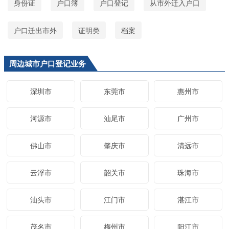
身份证
户口簿
户口登记
从市外迁入户口
户口迁出市外
证明类
档案
周边城市户口登记业务
深圳市
东莞市
惠州市
河源市
汕尾市
广州市
佛山市
肇庆市
清远市
云浮市
韶关市
珠海市
汕头市
江门市
湛江市
茂名市
梅州市
阳江市