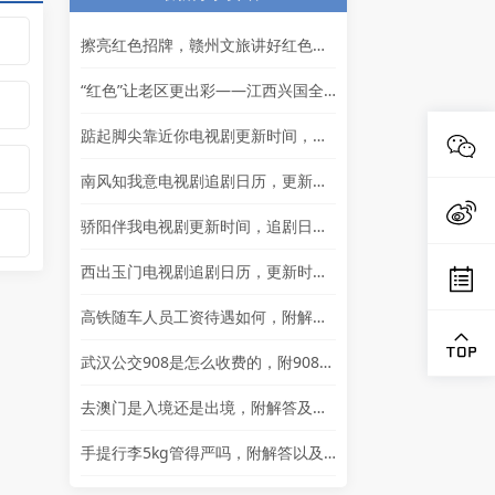
擦亮红色招牌，赣州文旅讲好红色故事
“红色”让老区更出彩——江西兴国全力打造红色文化传承发展创新示范区
踮起脚尖靠近你电视剧更新时间，追剧日历及剧情简介
南风知我意电视剧追剧日历，更新时间一览表
骄阳伴我电视剧更新时间，追剧日历一览表
西出玉门电视剧追剧日历，更新时间一览
高铁随车人员工资待遇如何，附解答以及其他岗位的岗位详情
武汉公交908是怎么收费的，附908简介以及问题解答
去澳门是入境还是出境，附解答及通行证相关问题解答
手提行李5kg管得严吗，附解答以及其他问题