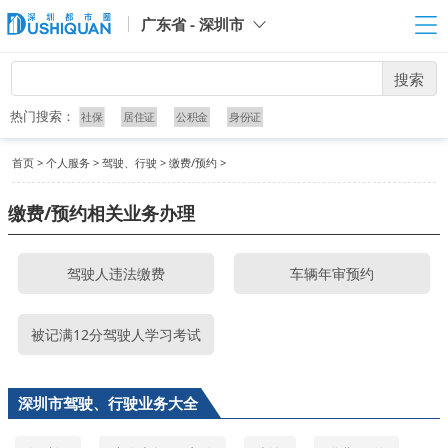
广东省 - 深圳市
搜索
热门搜索：
社保
居住证
公积金
身份证
首页
>
个人服务
>
驾驶、行驶
>
缴费/预约
>
缴费/预约相关业务办理
驾驶人违法缴费
车辆年审预约
被记满12分驾驶人学习考试
深圳市驾驶、行驶业务大全