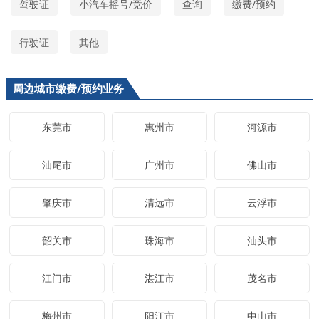
驾驶证
小汽车摇号/竞价
查询
缴费/预约
行驶证
其他
周边城市缴费/预约业务
东莞市
惠州市
河源市
汕尾市
广州市
佛山市
肇庆市
清远市
云浮市
韶关市
珠海市
汕头市
江门市
湛江市
茂名市
梅州市
阳江市
中山市