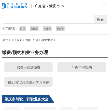
广东省 - 肇庆市
搜索
热门搜索：
社保
居住证
公积金
身份证
首页
>
个人服务
>
驾驶、行驶
>
缴费/预约
>
缴费/预约相关业务办理
驾驶人违法缴费
车辆年审预约
被记满12分驾驶人学习考试
肇庆市驾驶、行驶业务大全