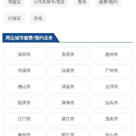
驾驶证
小汽车摇号/竞价
查询
缴费/预约
行驶证
其他
周边城市缴费/预约业务
深圳市
东莞市
惠州市
河源市
汕尾市
广州市
佛山市
清远市
云浮市
韶关市
珠海市
汕头市
江门市
湛江市
茂名市
梅州市
阳江市
中山市