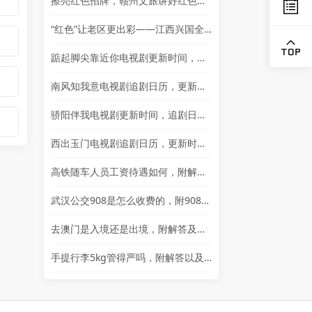
擦亮红色招牌，赣州文旅讲好红色故事
“红色”让老区更出彩——江西兴国全力打造红色文化传承发展创新示范区
踮起脚尖靠近你电视剧更新时间，追剧日历及剧情简介
南风知我意电视剧追剧日历，更新时间一览表
骄阳伴我电视剧更新时间，追剧日历一览表
西出玉门电视剧追剧日历，更新时间一览
高铁随车人员工资待遇如何，附解答以及其他岗位的岗位详情
武汉公交908是怎么收费的，附908简介以及问题解答
去澳门是入境还是出境，附解答及通行证相关问题解答
手提行李5kg管得严吗，附解答以及其他问题