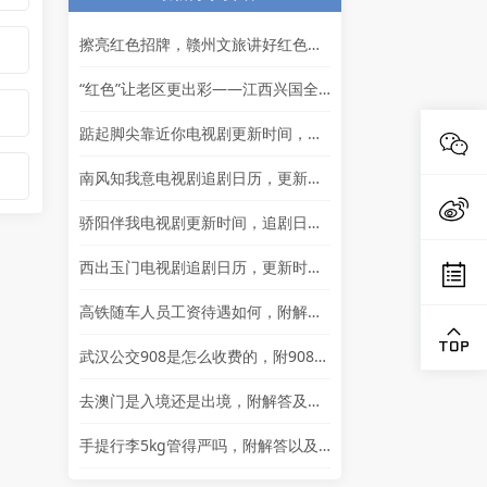
擦亮红色招牌，赣州文旅讲好红色故事
“红色”让老区更出彩——江西兴国全力打造红色文化传承发展创新示范区
踮起脚尖靠近你电视剧更新时间，追剧日历及剧情简介
南风知我意电视剧追剧日历，更新时间一览表
骄阳伴我电视剧更新时间，追剧日历一览表
西出玉门电视剧追剧日历，更新时间一览
高铁随车人员工资待遇如何，附解答以及其他岗位的岗位详情
武汉公交908是怎么收费的，附908简介以及问题解答
去澳门是入境还是出境，附解答及通行证相关问题解答
手提行李5kg管得严吗，附解答以及其他问题