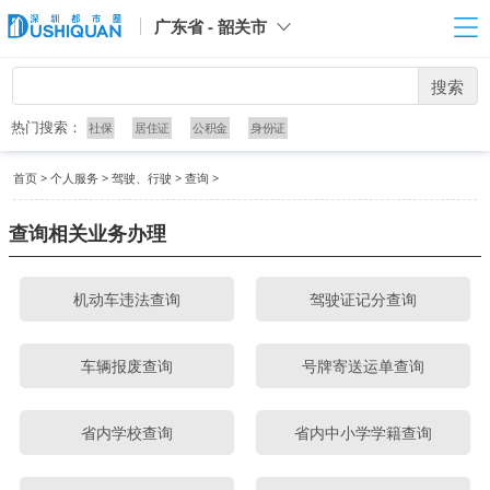
广东省 - 韶关市
搜索
热门搜索：
社保
居住证
公积金
身份证
首页
>
个人服务
>
驾驶、行驶
>
查询
>
查询相关业务办理
机动车违法查询
驾驶证记分查询
车辆报废查询
号牌寄送运单查询
省内学校查询
省内中小学学籍查询