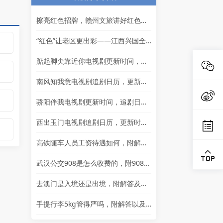
擦亮红色招牌，赣州文旅讲好红色故事
“红色”让老区更出彩——江西兴国全力打造红色文化传承发展创新示范区
踮起脚尖靠近你电视剧更新时间，追剧日历及剧情简介
南风知我意电视剧追剧日历，更新时间一览表
骄阳伴我电视剧更新时间，追剧日历一览表
西出玉门电视剧追剧日历，更新时间一览
高铁随车人员工资待遇如何，附解答以及其他岗位的岗位详情
武汉公交908是怎么收费的，附908简介以及问题解答
去澳门是入境还是出境，附解答及通行证相关问题解答
手提行李5kg管得严吗，附解答以及其他问题