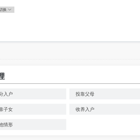
切换
理
分入户
投靠父母
靠子女
收养入户
他情形