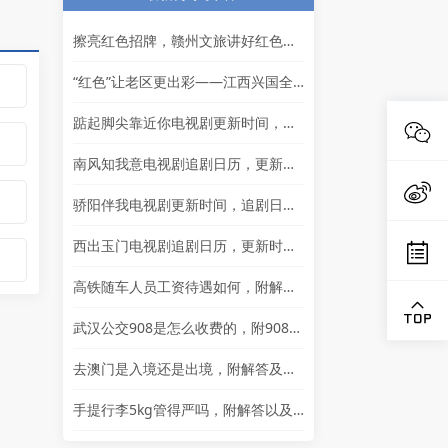
擦亮红色招牌，赣州文旅讲好红色故事
“红色”让老区更出彩——江西兴国全力打造红色文化传承发展创新示范区
踮起脚尖靠近你电视剧更新时间，追剧日历及剧情简介
南风知我意电视剧追剧日历，更新时间一览表
骄阳伴我电视剧更新时间，追剧日历一览表
西出玉门电视剧追剧日历，更新时间一览
高铁随车人员工资待遇如何，附解答以及其他岗位的岗位详情
武汉公交908是怎么收费的，附908简介以及问题解答
去澳门是入境还是出境，附解答及通行证相关问题解答
手提行李5kg管得严吗，附解答以及其他问题