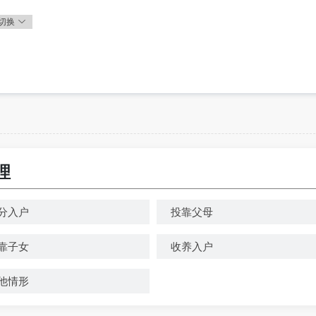
切换
理
分入户
投靠父母
靠子女
收养入户
他情形